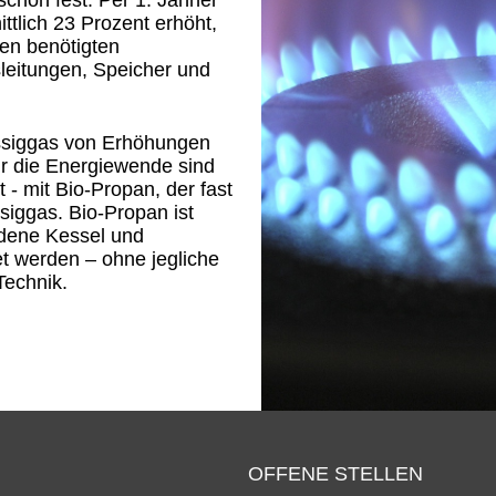
schon fest. Per 1. Jänner
ttlich 23 Prozent erhöht,
en benötigten
leitungen, Speicher und
üssiggas von Erhöhungen
r die Energiewende sind
t - mit Bio-Propan, der fast
siggas. Bio-Propan ist
dene Kessel und
 werden – ohne jegliche
Technik.
OFFENE STELLEN