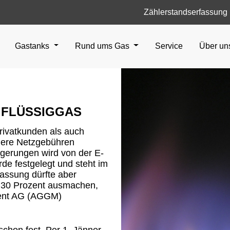
Zählerstandserfassung
Gastanks
Rund ums Gas
Service
Über u
 FLÜSSIGGAS
rivatkunden als auch
here Netzgebühren
igerungen wird von der E-
de festgelegt und steht im
npassung dürfte aber
r 30 Prozent ausmachen,
ment AG (AGGM)